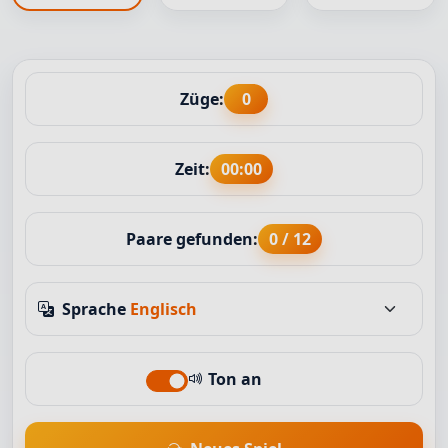
Züge:
0
Zeit:
00:00
Paare gefunden:
0 / 12
Sprache
Ton an