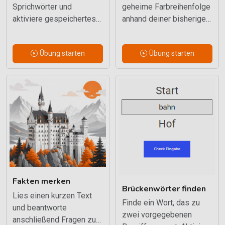
Sprichwörter und
geheime Farbreihenfolge
aktiviere gespeichertes
anhand deiner bisherigen
Sprachwissen.
Versuche. Ein
Besonders geeignet für
anspruchsvolles Spiel für
Übung starten
Übung starten
Erwachsene und
Planung und Gedächtnis.
Senioren.
Fakten merken
Brückenwörter finden
Lies einen kurzen Text
Finde ein Wort, das zu
und beantworte
zwei vorgegebenen
anschließend Fragen zu