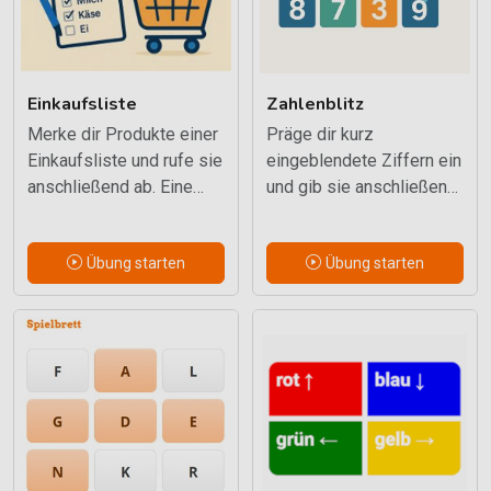
Einkaufsliste
Zahlenblitz
Merke dir Produkte einer
Präge dir kurz
Einkaufsliste und rufe sie
eingeblendete Ziffern ein
anschließend ab. Eine
und gib sie anschließend
alltagsnahe Übung mit
wieder. Die Merkspanne
mehreren Stufen.
steigert sich behutsam.
Übung starten
Übung starten