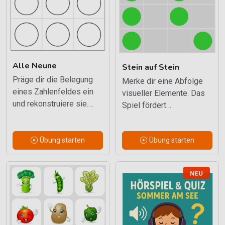
Alle Neune
Stein auf Stein
Präge dir die Belegung
Merke dir eine Abfolge
eines Zahlenfeldes ein
visueller Elemente. Das
und rekonstruiere sie.
Spiel fördert
Einfach erklärt, aber
Reihenfolgegedächtnis
überraschend
und konzentriertes
anspruchsvoll.
Übung starten
Übung starten
Beobachten.