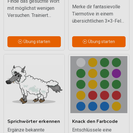
Finde das gesuchte Wort
Merke dir fantasievolle
mit möglichst wenigen
Tiermotive in einem
Versuchen. Trainiert
übersichtlichen 3×3-Feld.
Wortschatz, Abruf und
Gut geeignet für einen
sprachliche
ruhigen Einstieg.
Mustererkennung.
Übung starten
Übung starten
Sprichwörter erkennen
Knack den Farbcode
Ergänze bekannte
Entschlüssele eine