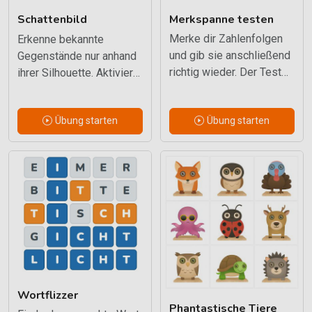
Merkspanne testen
Schattenbild
Merke dir Zahlenfolgen
Erkenne bekannte
und gib sie anschließend
Gegenstände nur anhand
richtig wieder. Der Test
ihrer Silhouette. Aktiviert
passt die Schwierigkeit
gespeichertes Wissen
schrittweise an.
und visuelle
Übung starten
Übung starten
Vorstellungen.
Wortflizzer
Phantastische Tiere