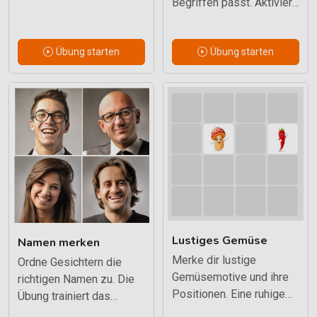
Begriffen passt. Aktiviert
wichtigen Fakten.
Wortschatz,
Trainiert Lesen, Merken
Sprachwissen und
und Abrufen.
Übung starten
Übung starten
flexible Assoziationen.
Lustiges Gemüse
Namen merken
Merke dir lustige
Ordne Gesichtern die
Gemüsemotive und ihre
richtigen Namen zu. Die
Positionen. Eine ruhige
Übung trainiert das
visuelle Gedächtnisübung
Verknüpfen und spätere