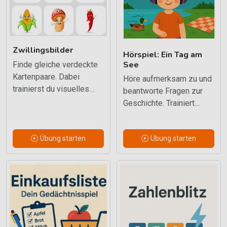
Zwillingsbilder
Hörspiel: Ein Tag am
See
Finde gleiche verdeckte
Kartenpaare. Dabei
Höre aufmerksam zu und
trainierst du visuelles
beantworte Fragen zur
Gedächtnis,
Geschichte. Trainiert
Konzentration und
auditives Gedächtnis und
Merkstrategien.
inhaltliches Erinnern.
Übung starten
Übung starten