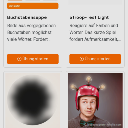
Buchstabensuppe
Stroop-Test Light
Bilde aus vorgegebenen
Reagiere auf Farben und
Buchstaben möglichst
Wörter. Das kurze Spiel
viele Wörter. Fordert
fordert Aufmerksamkeit,
Wortschatz,
Verarbeitungsgeschwindi
Konzentration und
gkeit und
Übung starten
Übung starten
schnellen Abruf.
Arbeitsgedächtnis.