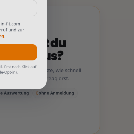
in-fit.com
rruf und zur
ng
.
blendest du
ungen aus?
. Erst nach Klick auf
ttleren Pfeil und teste, wie schnell
e-Opt-in).
render Begleitreize reagierst.
he Auswertung
ohne Anmeldung