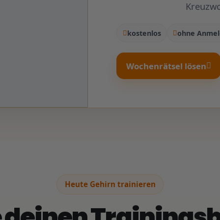
Kreuzwor
kostenlos
ohne Anme
Wochenrätsel lösen
Heute Gehirn trainieren
 deinen Trainingsb