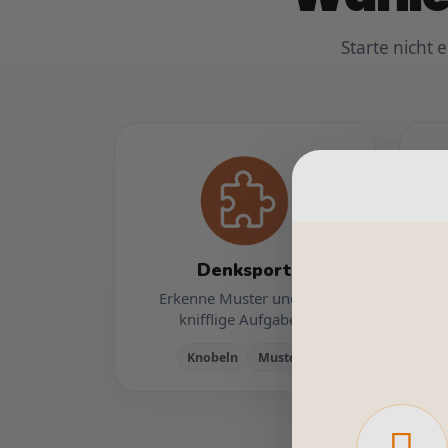
Starte nicht 
Denksport
Erkenne Muster und löse
knifflige Aufgaben.
Knobeln
Muster