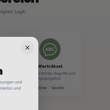
igkeit: Logik,
Worträtsel
n
Trainiere Wörter, Begriffe und
Sprachgefühl.
 Übungen und
stenlos und
Wörter
Sprache