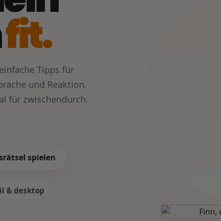
n
fit.
einfache Tipps für
prache und Reaktion.
l für zwischendurch.
rätsel spielen
l & desktop