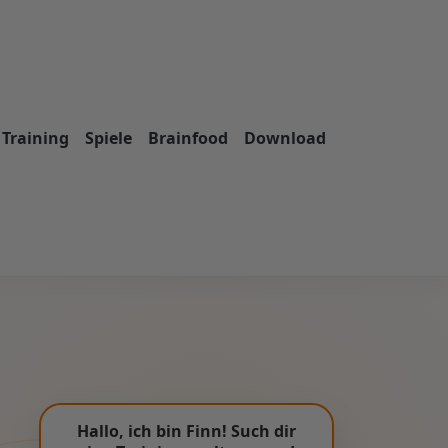
Training
Spiele
Brainfood
Download
Hallo, ich bin Finn! Such dir