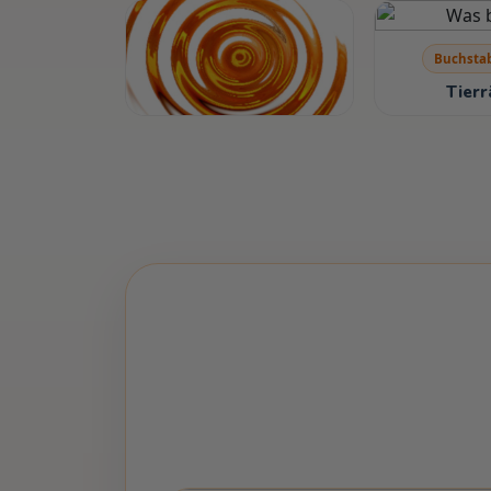
Konzen
Welche Kac
Buchsta
Tierr
Logik
Bilderdenksport