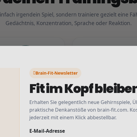
einfach irgendein Spiel, sondern trainiere gezielt eine Fäh
Gedächtnis, Konzentration, Sprache oder Reaktion.
Brain-Fit-Newsletter
Gedächtnis
Konzentration
Fit im Kopf bleibe
Stärke Merkfähigkeit und
Bleib fokussiert und
Erinnerung.
aufmerksam.
Erhalten Sie gelegentlich neue Gehirnspiele,
praktische Denkanstöße von brain-fit.com. Ko
Merken
Gedächtnis
Fokus
Aufmerksamkeit
jederzeit mit einem Klick abbestellbar.
E-Mail-Adresse