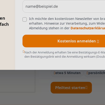
en
Ich möchte den kostenlosen Newsletter von bra
Neu · Kognitiver Kurztest
erhalten. Hinweise zur Verarbeitung, zum Wide
tfach
Abmeldung stehen in der
Datenschutzerkläru
Wie gut 
Ablenk
Kostenlos anmelden
Nach der Anmeldung erhalten Sie eine Bestätigungs-E-Mail
Konzentriere dich auf den mi
den Bestätigungslink wird die Anmeldung wirksam (Doubl
und genau du trotz stö
etwa 5 Minuten
persönlic
Pfeiltest starten