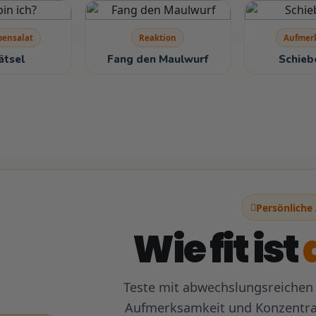
tration
hel passt?
bensalat
Reaktion
Aufmer
ätsel
Fang den Maulwurf
Schieb
Persönliche
Wie fit ist
Teste mit abwechslungsreichen
Aufmerksamkeit und Konzentrat